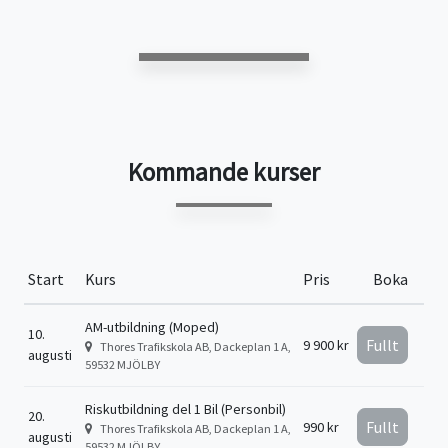
Kommande kurser
Start
Kurs
Pris
Boka
AM-utbildning (Moped)
10.
Fullt
9 900 kr
Thores Trafikskola AB, Dackeplan 1 A,
augusti
59532 MJÖLBY
Riskutbildning del 1 Bil (Personbil)
20.
Fullt
990 kr
Thores Trafikskola AB, Dackeplan 1 A,
augusti
59532 MJÖLBY