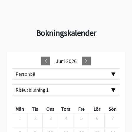
Bokningskalender
Juni 2026
Mån
Tis
Ons
Tors
Fre
Lör
Sön
1
2
3
4
5
6
7